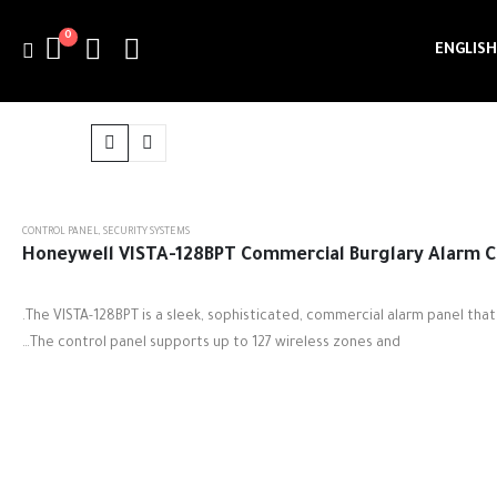
0
ENGLISH
CONTROL PANEL
,
SECURITY SYSTEMS
Honeywell VISTA-128BPT Commercial Burglary Alarm C
The VISTA-128BPT is a sleek, sophisticated, commercial alarm panel that
The control panel supports up to 127 wireless zones and…