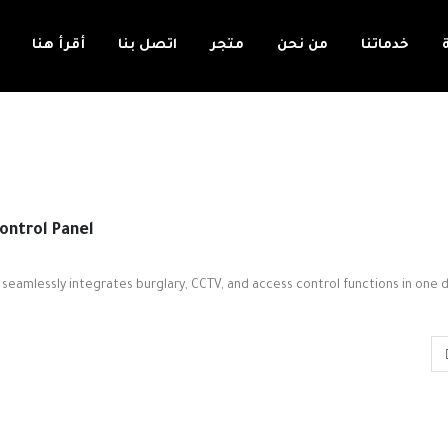
خدماتنا
من نحن
متجر
اتصل بنا
أقرأ هنا
ontrol Panel
 seamlessly integrates burglary, CCTV, and access control functions in one d