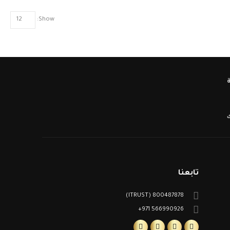
Show:
ك
تابعنا
800487878 (ITRUST)
566990926 971+