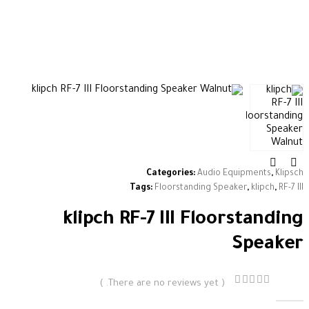
Categories:
Audio Equipments
,
Klipsch
Tags:
Floorstanding Speaker
,
klipch
,
RF-7 III
klipch RF-7 III Floorstanding
Speaker
( There are no reviews yet. )
out of 5
0