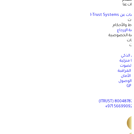
ات عنا
معلومات عن I-Trus
ات
ط والأحكام
 الإرجاع
ة الخصوصية
نات
ات
ل الذكي
 منزلية
 الصوت
ا المراقبة
ت الأمان
 الوصول
800487878 (ITRUST
566990926 971