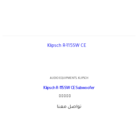
AUDIO EQUIPMENTS
,
KLIPSCH
Klipsch R-115SW CE Subwoofer
out of 5
0
تواصل معنا