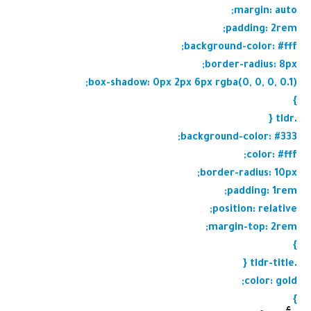
margin: auto;
padding: 2rem;
background-color: #fff;
border-radius: 8px;
box-shadow: 0px 2px 6px rgba(0, 0, 0, 0.1);
}
.tldr {
background-color: #333;
color: #fff;
border-radius: 10px;
padding: 1rem;
position: relative;
margin-top: 2rem;
}
.tldr-title {
color: gold;
}