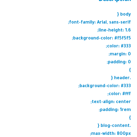
body {
font-family: Arial, sans-serif;
line-height: 1.6;
background-color: #f5f5f5;
color: #333;
margin: 0;
padding: 0;
}
.header {
background-color: #333;
color: #fff;
text-align: center;
padding: 1rem;
}
.blog-content {
max-width: 800px;