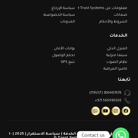
معلومات عن I-Trust Systems
سياسة الإرجاع
ضمانات
سياسة الخصوصية
الشروط والأحكام
المدونات
الخدمات
المنزل الذكي
بوابات الأمان
سينما منزلية
تحكم الوصول
نظام الصوت
تتبع GPS
كاميرا المراقبة
تابعنا
800487878 (ITRUST)
566990926 971+
كل الحقوق محفوظة | شروط الخدمة | سياسة الاستمرار | 2025 | I-
Contact us