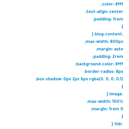
color: #fff;
text-align: center;
padding: 1rem;
}
.blog-content {
max-width: 800px;
margin: auto;
padding: 2rem;
background-color: #fff;
border-radius: 8px;
box-shadow: 0px 2px 6px rgba(0, 0, 0, 0.1);
}
.image {
max-width: 100%;
margin: 1rem 0;
}
.tldr {