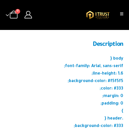
0
Description
body {
font-family: Arial, sans-serif;
line-height: 1.6;
background-color: #f5f5f5;
color: #333;
margin: 0;
padding: 0;
}
.header {
background-color: #333;