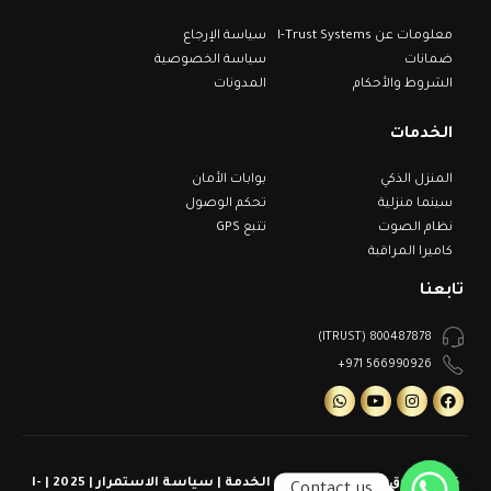
معلومات عن I-Trust Systems
سياسة الإرجاع
ضمانات
سياسة الخصوصية
الشروط والأحكام
المدونات
الخدمات
المنزل الذكي
بوابات الأمان
سينما منزلية
تحكم الوصول
نظام الصوت
تتبع GPS
كاميرا المراقبة
تابعنا
800487878 (ITRUST)
566990926 971+
كل الحقوق محفوظة | شروط الخدمة | سياسة الاستمرار | 2025 | I-
Contact us