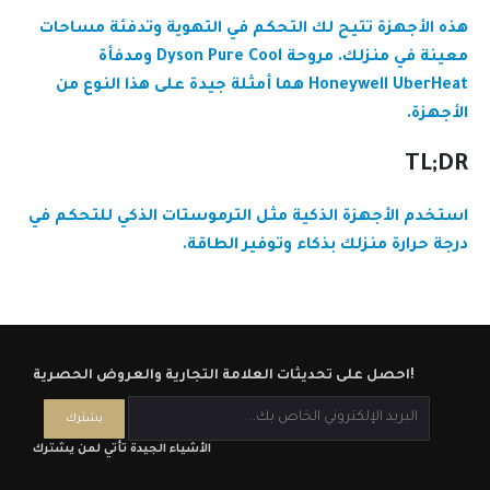
هذه الأجهزة تتيح لك التحكم في التهوية وتدفئة مساحات
معينة في منزلك. مروحة Dyson Pure Cool ومدفأة
Honeywell UberHeat هما أمثلة جيدة على هذا النوع من
الأجهزة.
TL;DR
استخدم الأجهزة الذكية مثل الترموستات الذكي للتحكم في
درجة حرارة منزلك بذكاء وتوفير الطاقة.
احصل على تحديثات العلامة التجارية والعروض الحصرية!
الأشياء الجيدة تأتي لمن يشترك