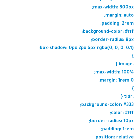
max-width: 800px;
margin: auto;
padding: 2rem;
background-color: #fff;
border-radius: 8px;
box-shadow: 0px 2px 6px rgba(0, 0, 0, 0.1);
}
.image {
max-width: 100%;
margin: 1rem 0;
}
.tldr {
background-color: #333;
color: #fff;
border-radius: 10px;
padding: 1rem;
position: relative;