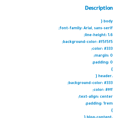
Description
body {
font-family: Arial, sans-serif;
line-height: 1.6;
background-color: #f5f5f5;
color: #333;
margin: 0;
padding: 0;
}
.header {
background-color: #333;
color: #fff;
text-align: center;
padding: 1rem;
}
.blog-content {