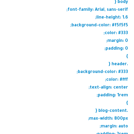
body {
font-family: Arial, sans-serif;
line-height: 1.6;
background-color: #f5f5f5;
color: #333;
margin: 0;
padding: 0;
}
.header {
background-color: #333;
color: #fff;
text-align: center;
padding: 1rem;
}
.blog-content {
max-width: 800px;
margin: auto;