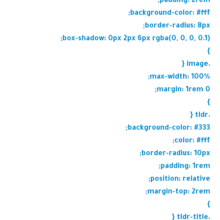
padding: 2rem;
background-color: #fff;
border-radius: 8px;
box-shadow: 0px 2px 6px rgba(0, 0, 0, 0.1);
}
.image {
max-width: 100%;
margin: 1rem 0;
}
.tldr {
background-color: #333;
color: #fff;
border-radius: 10px;
padding: 1rem;
position: relative;
margin-top: 2rem;
}
.tldr-title {