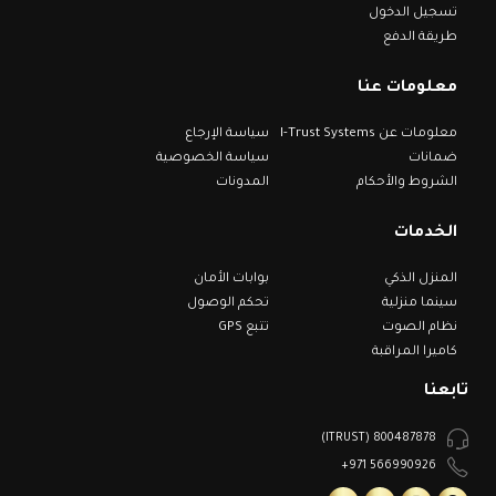
تسجيل الدخول
طريقة الدفع
معلومات عنا
معلومات عن I-Trust Systems
سياسة الإرجاع
ضمانات
سياسة الخصوصية
الشروط والأحكام
المدونات
الخدمات
المنزل الذكي
بوابات الأمان
سينما منزلية
تحكم الوصول
نظام الصوت
تتبع GPS
كاميرا المراقبة
تابعنا
800487878 (ITRUST)
566990926 971+