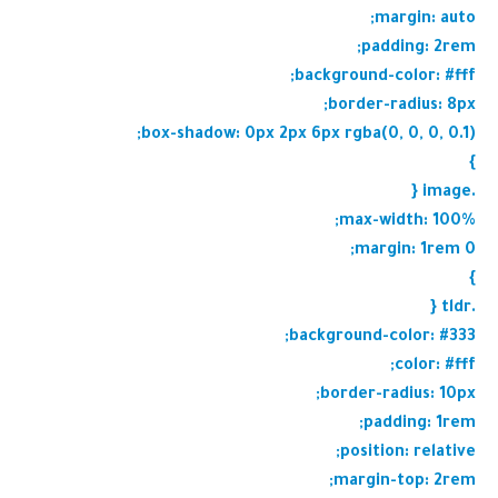
margin: auto;
padding: 2rem;
background-color: #fff;
border-radius: 8px;
box-shadow: 0px 2px 6px rgba(0, 0, 0, 0.1);
}
.image {
max-width: 100%;
margin: 1rem 0;
}
.tldr {
background-color: #333;
color: #fff;
border-radius: 10px;
padding: 1rem;
position: relative;
margin-top: 2rem;