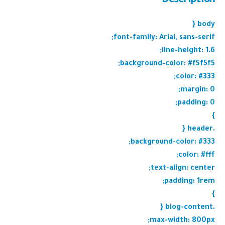
Description
body {
font-family: Arial, sans-serif;
line-height: 1.6;
background-color: #f5f5f5;
color: #333;
margin: 0;
padding: 0;
}
.header {
background-color: #333;
color: #fff;
text-align: center;
padding: 1rem;
}
.blog-content {
max-width: 800px;