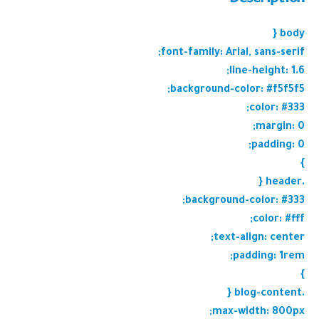
body {
font-family: Arial, sans-serif;
line-height: 1.6;
background-color: #f5f5f5;
color: #333;
margin: 0;
padding: 0;
}
.header {
background-color: #333;
color: #fff;
text-align: center;
padding: 1rem;
}
.blog-content {
max-width: 800px;