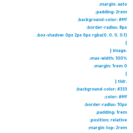
margin: auto;
padding: 2rem;
background-color: #fff;
border-radius: 8px;
box-shadow: 0px 2px 6px rgba(0, 0, 0, 0.1);
}
.image {
max-width: 100%;
margin: 1rem 0;
}
.tldr {
background-color: #333;
color: #fff;
border-radius: 10px;
padding: 1rem;
position: relative;
margin-top: 2rem;