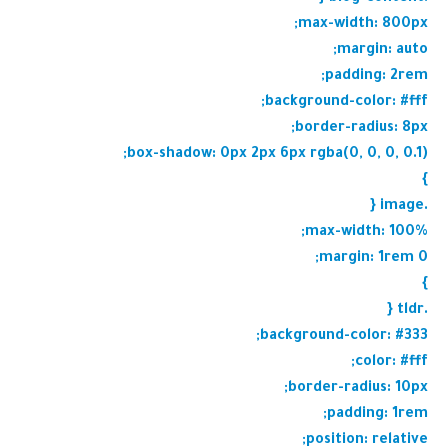
max-width: 800px;
margin: auto;
padding: 2rem;
background-color: #fff;
border-radius: 8px;
box-shadow: 0px 2px 6px rgba(0, 0, 0, 0.1);
}
.image {
max-width: 100%;
margin: 1rem 0;
}
.tldr {
background-color: #333;
color: #fff;
border-radius: 10px;
padding: 1rem;
position: relative;