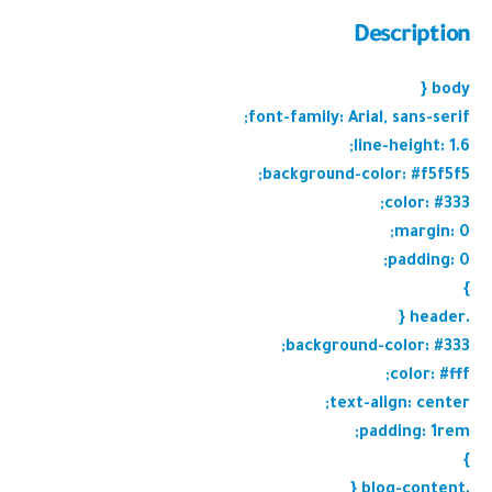
Description
body {
font-family: Arial, sans-serif;
line-height: 1.6;
background-color: #f5f5f5;
color: #333;
margin: 0;
padding: 0;
}
.header {
background-color: #333;
color: #fff;
text-align: center;
padding: 1rem;
}
.blog-content {