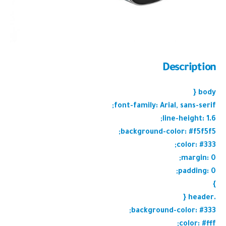
Description
body {
font-family: Arial, sans-serif;
line-height: 1.6;
background-color: #f5f5f5;
color: #333;
margin: 0;
padding: 0;
}
.header {
background-color: #333;
color: #fff;