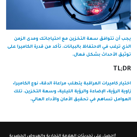
يجب أن تتوافق سعة التخزين مع احتياجاتك ومدى الزمن
الذي ترغب في الاحتفاظ بالبيانات. تأكد من قدرة الكاميرا على
توثيق الأحداث بشكل فعال.
TL;DR
اختيار كاميرات المراقبة يتطلب مراعاة الدقة، نوع الكاميرا،
زاوية الرؤية، الإضاءة والرؤية الليلية، وسعة التخزين. تلك
العوامل تساهم في تحقيق الأمان والأداء العالي.
احصل على تحديثات العلامة التجارية والعروض الحصرية!