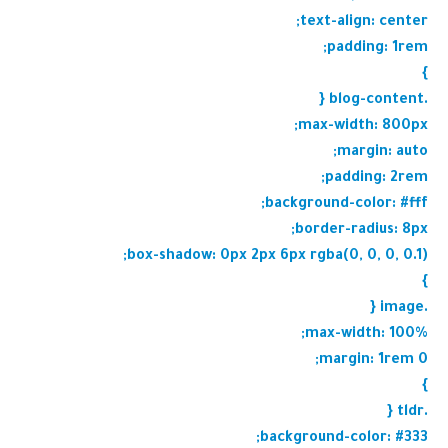
text-align: center;
padding: 1rem;
}
.blog-content {
max-width: 800px;
margin: auto;
padding: 2rem;
background-color: #fff;
border-radius: 8px;
box-shadow: 0px 2px 6px rgba(0, 0, 0, 0.1);
}
.image {
max-width: 100%;
margin: 1rem 0;
}
.tldr {
background-color: #333;