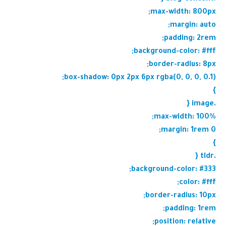
max-width: 800px;
margin: auto;
padding: 2rem;
background-color: #fff;
border-radius: 8px;
box-shadow: 0px 2px 6px rgba(0, 0, 0, 0.1);
}
.image {
max-width: 100%;
margin: 1rem 0;
}
.tldr {
background-color: #333;
color: #fff;
border-radius: 10px;
padding: 1rem;
position: relative;