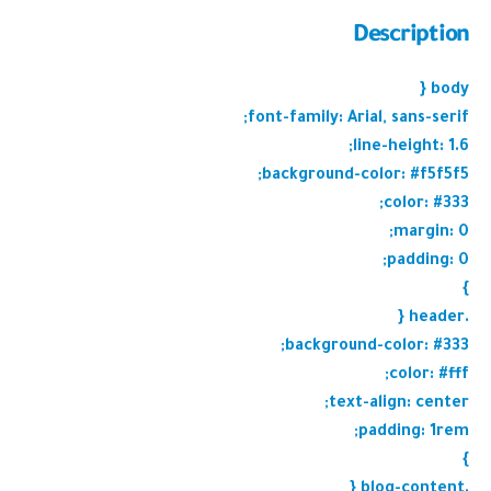
Description
body {
font-family: Arial, sans-serif;
line-height: 1.6;
background-color: #f5f5f5;
color: #333;
margin: 0;
padding: 0;
}
.header {
background-color: #333;
color: #fff;
text-align: center;
padding: 1rem;
}
.blog-content {