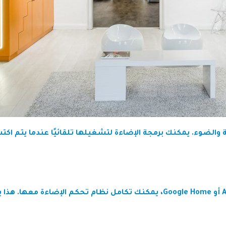
وء. يمكنك برمجة الإضاءة لتشغيلها تلقائيًا عندما يتم اكتشاف ح
إذا كنت تستخدم أنظمة ذكية أخرى في منزلك مثل Alexa أو Google Home، يمكنك تكا