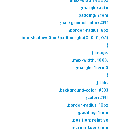
max-width: 800px;
margin: auto;
padding: 2rem;
background-color: #fff;
border-radius: 8px;
box-shadow: 0px 2px 6px rgba(0, 0, 0, 0.1);
}
.image {
max-width: 100%;
margin: 1rem 0;
}
.tldr {
background-color: #333;
color: #fff;
border-radius: 10px;
padding: 1rem;
position: relative;
margin-top: 2rem;