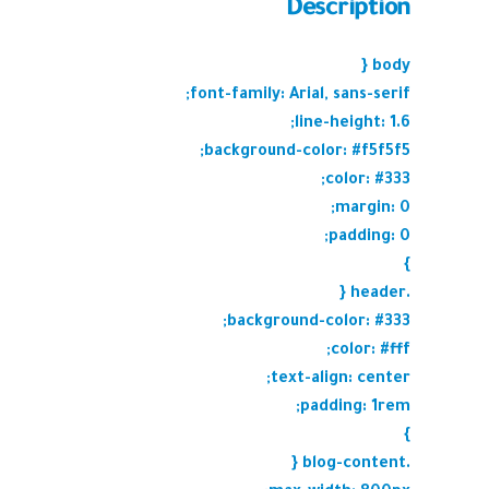
Description
body {
font-family: Arial, sans-serif;
line-height: 1.6;
background-color: #f5f5f5;
color: #333;
margin: 0;
padding: 0;
}
.header {
background-color: #333;
color: #fff;
text-align: center;
padding: 1rem;
}
.blog-content {