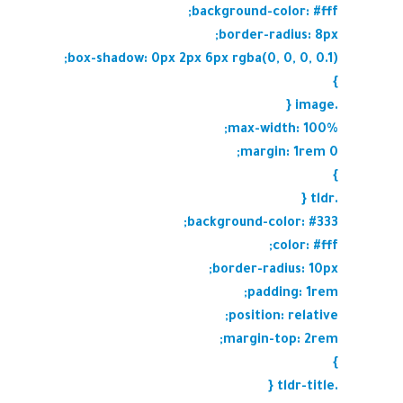
background-color: #fff;
border-radius: 8px;
box-shadow: 0px 2px 6px rgba(0, 0, 0, 0.1);
}
.image {
max-width: 100%;
margin: 1rem 0;
}
.tldr {
background-color: #333;
color: #fff;
border-radius: 10px;
padding: 1rem;
position: relative;
margin-top: 2rem;
}
.tldr-title {