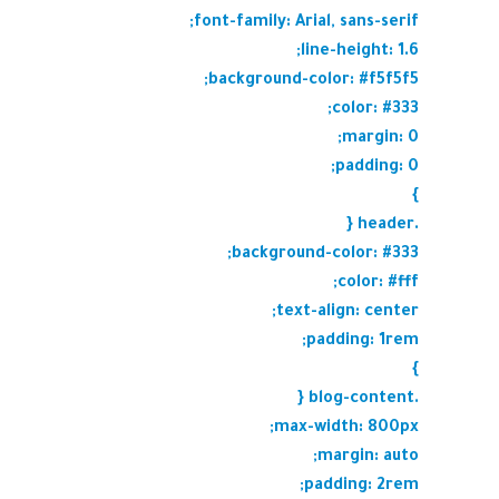
font-family: Arial, sans-serif;
line-height: 1.6;
background-color: #f5f5f5;
color: #333;
margin: 0;
padding: 0;
}
.header {
background-color: #333;
color: #fff;
text-align: center;
padding: 1rem;
}
.blog-content {
max-width: 800px;
margin: auto;
padding: 2rem;