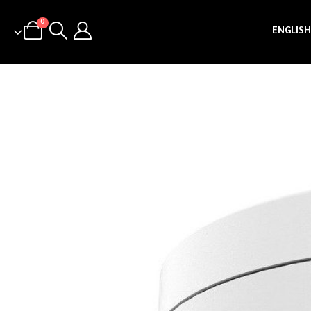
0
ENGLISH