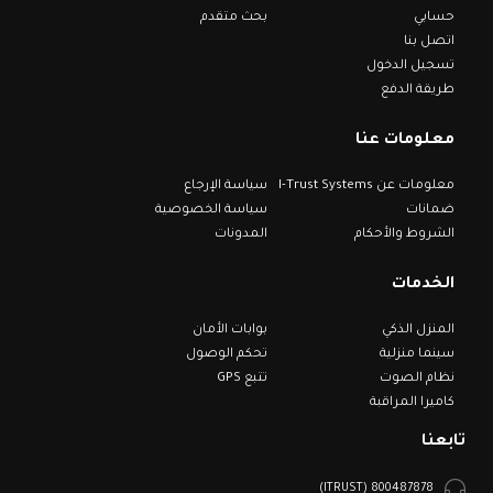
حسابي
بحث متقدم
اتصل بنا
تسجيل الدخول
طريقة الدفع
معلومات عنا
معلومات عن I-Trust Systems
سياسة الإرجاع
ضمانات
سياسة الخصوصية
الشروط والأحكام
المدونات
الخدمات
المنزل الذكي
بوابات الأمان
سينما منزلية
تحكم الوصول
نظام الصوت
تتبع GPS
كاميرا المراقبة
تابعنا
800487878 (ITRUST)