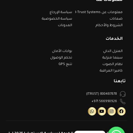
معلومات عنا
معلومات عن I-Trust Systems
سياسة الإرجاع
ضمانات
سياسة الخصوصية
الشروط والأحكام
المدونات
الخدمات
المنزل الذكي
بوابات الأمان
سينما منزلية
تحكم الوصول
نظام الصوت
تتبع GPS
كاميرا المراقبة
تابعنا
800487878 (ITRUST)
566990926 971+