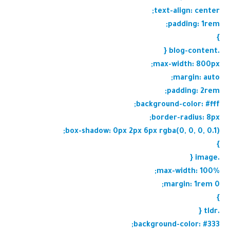
text-align: center;
padding: 1rem;
}
.blog-content {
max-width: 800px;
margin: auto;
padding: 2rem;
background-color: #fff;
border-radius: 8px;
box-shadow: 0px 2px 6px rgba(0, 0, 0, 0.1);
}
.image {
max-width: 100%;
margin: 1rem 0;
}
.tldr {
background-color: #333;