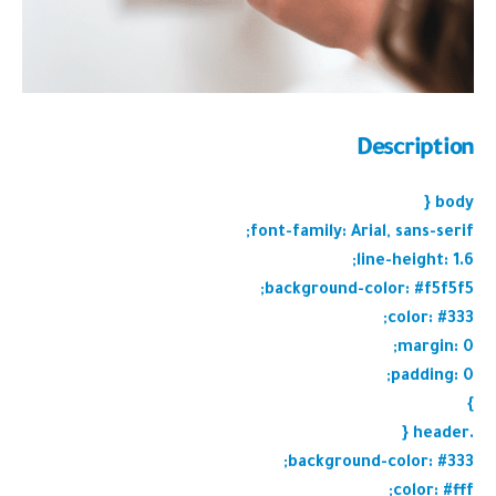
Description
body {
font-family: Arial, sans-serif;
line-height: 1.6;
background-color: #f5f5f5;
color: #333;
margin: 0;
padding: 0;
}
.header {
background-color: #333;
color: #fff;