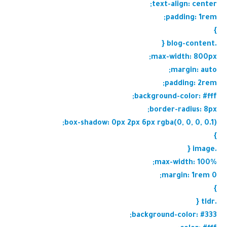
text-align: center;
padding: 1rem;
}
.blog-content {
max-width: 800px;
margin: auto;
padding: 2rem;
background-color: #fff;
border-radius: 8px;
box-shadow: 0px 2px 6px rgba(0, 0, 0, 0.1);
}
.image {
max-width: 100%;
margin: 1rem 0;
}
.tldr {
background-color: #333;