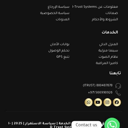
معلومات عن I-Trust Systems
سياسة الإرجاع
ضمانات
سياسة الخصوصية
الشروط والأحكام
المدونات
الخدمات
المنزل الذكي
بوابات الأمان
سينما منزلية
تحكم الوصول
نظام الصوت
تتبع GPS
كاميرا المراقبة
تابعنا
800487878 (ITRUST)
566990926 971+
كل الحقوق محفوظة | شروط الخدمة | سياسة الاستمرار | 2025 | I-
Contact us
Trust Systems ©