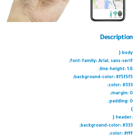
Description
body {
font-family: Arial, sans-serif;
line-height: 1.6;
background-color: #f5f5f5;
color: #333;
margin: 0;
padding: 0;
}
.header {
background-color: #333;
color: #fff;