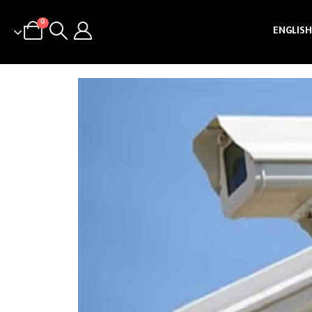
0
ENGLISH