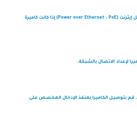
قم بتوصيل كاميرا المراقبة بمصدر الطاقة. يمكن أن تكون الكاميرات مزودة بمحول كهربائي أو تعتمد على الطاقة عبر كابل إيثرنت (Power over Ethernet – PoE) إذا كانت كاميرة
. قم بتوصيل الكاميرا بمنفذ الإدخال المخصص على