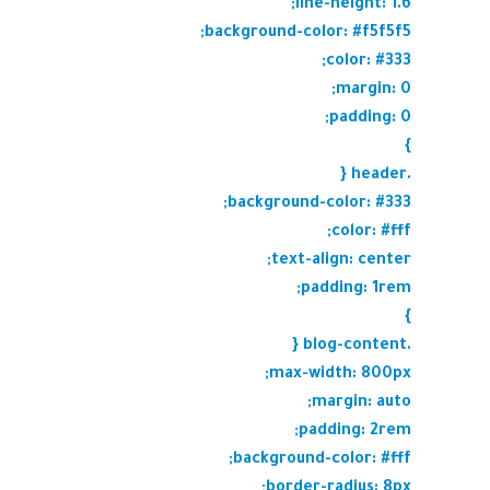
line-height: 1.6;
background-color: #f5f5f5;
color: #333;
margin: 0;
padding: 0;
}
.header {
background-color: #333;
color: #fff;
text-align: center;
padding: 1rem;
}
.blog-content {
max-width: 800px;
margin: auto;
padding: 2rem;
background-color: #fff;
border-radius: 8px;