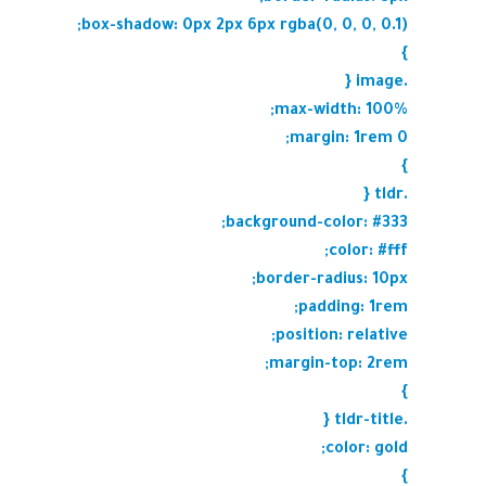
box-shadow: 0px 2px 6px rgba(0, 0, 0, 0.1);
}
.image {
max-width: 100%;
margin: 1rem 0;
}
.tldr {
background-color: #333;
color: #fff;
border-radius: 10px;
padding: 1rem;
position: relative;
margin-top: 2rem;
}
.tldr-title {
color: gold;
}