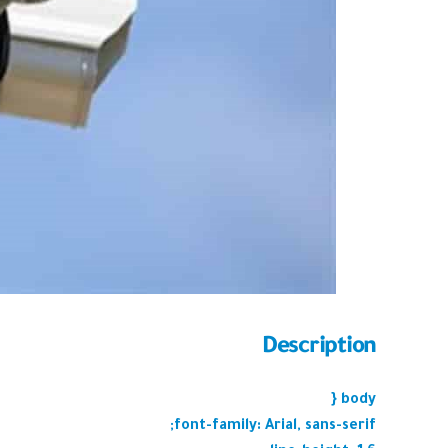
Description
body {
font-family: Arial, sans-serif;