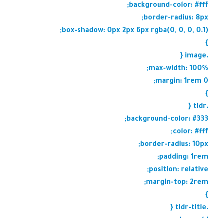
background-color: #fff;
border-radius: 8px;
box-shadow: 0px 2px 6px rgba(0, 0, 0, 0.1);
}
.image {
max-width: 100%;
margin: 1rem 0;
}
.tldr {
background-color: #333;
color: #fff;
border-radius: 10px;
padding: 1rem;
position: relative;
margin-top: 2rem;
}
.tldr-title {