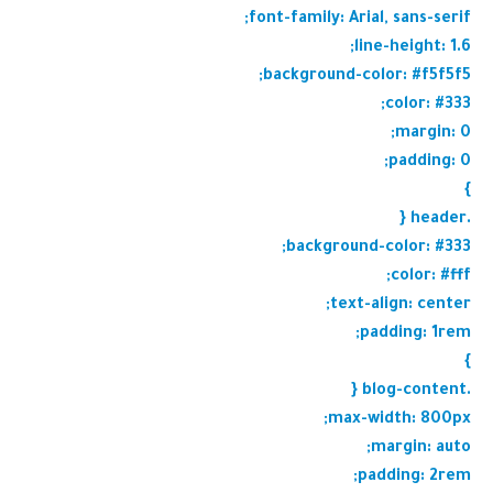
font-family: Arial, sans-serif;
line-height: 1.6;
background-color: #f5f5f5;
color: #333;
margin: 0;
padding: 0;
}
.header {
background-color: #333;
color: #fff;
text-align: center;
padding: 1rem;
}
.blog-content {
max-width: 800px;
margin: auto;
padding: 2rem;