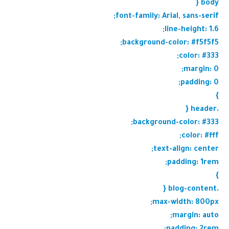
body {
font-family: Arial, sans-serif;
line-height: 1.6;
background-color: #f5f5f5;
color: #333;
margin: 0;
padding: 0;
}
.header {
background-color: #333;
color: #fff;
text-align: center;
padding: 1rem;
}
.blog-content {
max-width: 800px;
margin: auto;