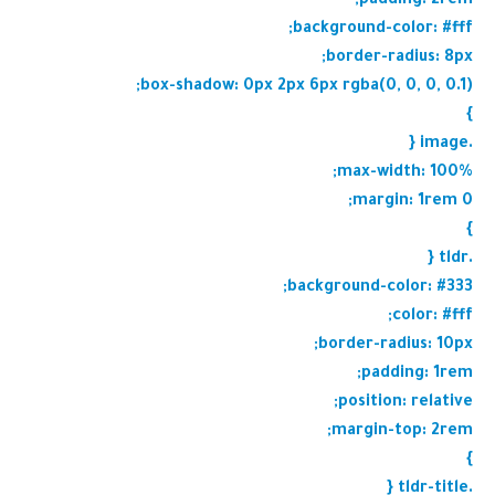
padding: 2rem;
background-color: #fff;
border-radius: 8px;
box-shadow: 0px 2px 6px rgba(0, 0, 0, 0.1);
}
.image {
max-width: 100%;
margin: 1rem 0;
}
.tldr {
background-color: #333;
color: #fff;
border-radius: 10px;
padding: 1rem;
position: relative;
margin-top: 2rem;
}
.tldr-title {