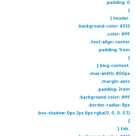
padding: 0;
}
.header {
background-color: #333;
color: #fff;
text-align: center;
padding: 1rem;
}
.blog-content {
max-width: 800px;
margin: auto;
padding: 2rem;
background-color: #fff;
border-radius: 8px;
box-shadow: 0px 2px 6px rgba(0, 0, 0, 0.1);
}
.tldr {