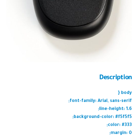
Description
body {
font-family: Arial, sans-serif;
line-height: 1.6;
background-color: #f5f5f5;
color: #333;
margin: 0;