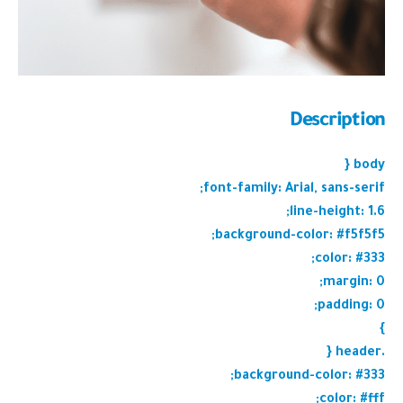
Description
body {
font-family: Arial, sans-serif;
line-height: 1.6;
background-color: #f5f5f5;
color: #333;
margin: 0;
padding: 0;
}
.header {
background-color: #333;
color: #fff;