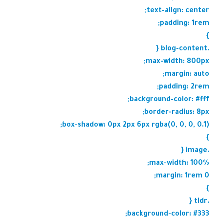
text-align: center;
padding: 1rem;
}
.blog-content {
max-width: 800px;
margin: auto;
padding: 2rem;
background-color: #fff;
border-radius: 8px;
box-shadow: 0px 2px 6px rgba(0, 0, 0, 0.1);
}
.image {
max-width: 100%;
margin: 1rem 0;
}
.tldr {
background-color: #333;