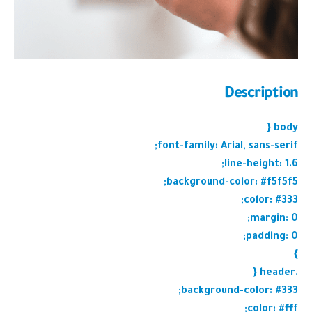
Description
body {
font-family: Arial, sans-serif;
line-height: 1.6;
background-color: #f5f5f5;
color: #333;
margin: 0;
padding: 0;
}
.header {
background-color: #333;
color: #fff;