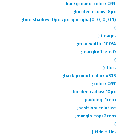
background-color: #fff;
border-radius: 8px;
box-shadow: 0px 2px 6px rgba(0, 0, 0, 0.1);
}
.image {
max-width: 100%;
margin: 1rem 0;
}
.tldr {
background-color: #333;
color: #fff;
border-radius: 10px;
padding: 1rem;
position: relative;
margin-top: 2rem;
}
.tldr-title {