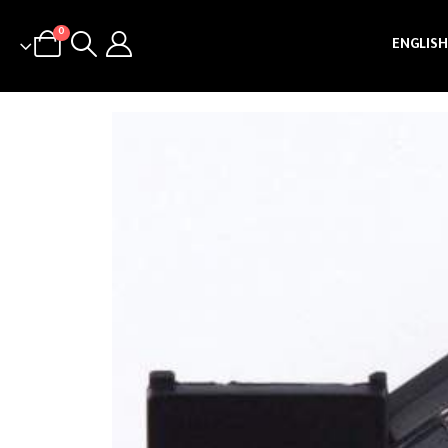
0
ENGLISH