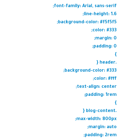
font-family: Arial, sans-serif;
line-height: 1.6;
background-color: #f5f5f5;
color: #333;
margin: 0;
padding: 0;
}
.header {
background-color: #333;
color: #fff;
text-align: center;
padding: 1rem;
}
.blog-content {
max-width: 800px;
margin: auto;
padding: 2rem;