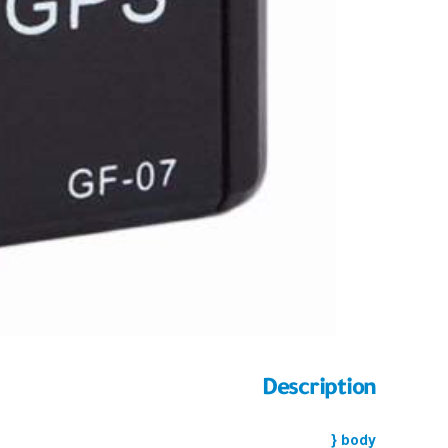
Description
body {