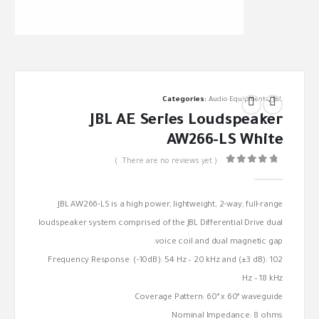
Categories:
Audio Equipments
,
JBL
JBL AE Series Loudspeaker
AW266-LS White
( There are no reviews yet. )
out of 5
0
JBL AW266-LS is a high power, lightweight, 2-way, full-range
loudspeaker system comprised of the JBL Differential Drive dual
voice coil and dual magnetic gap.
Frequency Response: (-10dB): 54 Hz – 20 kHz and (±3 dB): 102
Hz – 18 kHz
Coverage Pattern: 60° x 60° waveguide
Nominal Impedance: 8 ohms