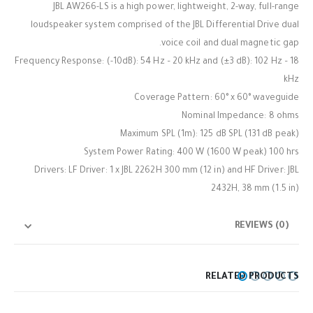
JBL AW266-LS is a high power, lightweight, 2-way, full-range
loudspeaker system comprised of the JBL Differential Drive dual
voice coil and dual magnetic gap.
Frequency Response: (-10dB): 54 Hz – 20 kHz and (±3 dB): 102 Hz – 18
kHz
Coverage Pattern: 60° x 60° waveguide
Nominal Impedance: 8 ohms
Maximum SPL (1m): 125 dB SPL (131 dB peak)
System Power Rating: 400 W (1600 W peak) 100 hrs
Drivers: LF Driver: 1 x JBL 2262H 300 mm (12 in) and HF Driver: JBL
2432H, 38 mm (1.5 in)
REVIEWS (0)
RELATED PRODUCTS