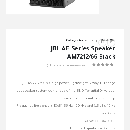
Categories:
Audio Equipments
,
JBL
JBL AE Series Speaker
AM7212/66 Black
( There are no reviews yet. )
out of 5
0
JBL AM7212/66 is a high power, lightweight, 2-way, full-range
loudspeaker system comprised of the JBL Differential Drive dual
voice coil and dual magnetic gap.
Frequency Response: (-10dB): 36 Hz – 20 kHz and (±3 dB): 42 Hz
– 20 kHz
Coverage: 60° x 60°
Nominal Impedance: 8 ohms