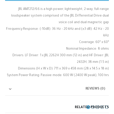
JBL AM7212/66 is a high power, lightweight, 2-way, full-range
loudspeaker system comprised of the JBL Differential Drive dual
voice coil and dual magnetic gap.
Frequency Response: (-10dB): 36 Hz – 20 kHz and (±3 dB): 42 Hz – 20
kHz
Coverage: 60° x 60°
Nominal Impedance: 8 ohms
Drivers: LF Driver: 1 x JBL 2262H 300 mm (12 in) and HF Driver: JBL
2432H, 38 mm (1.5 in)
Dimensions (H x W x D): 711 x 369 x 458 mm (28 x 14.5 x 18 in)
System Power Rating: Passive mode: 600 W (2400 W peak), 100 hrs
REVIEWS (0)
RELATED PRODUCTS