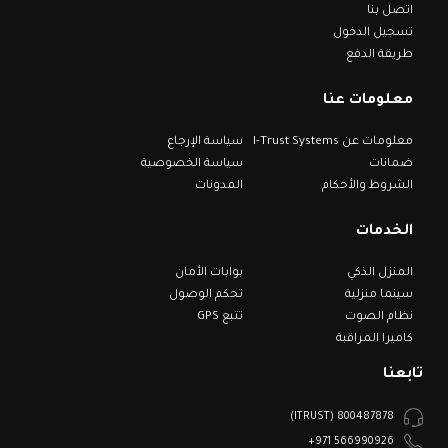
اتصل بنا
تسجيل الدخول
طريقة الدفع
معلومات عنا
معلومات عن I-Trust Systems
سياسة الإرجاع
ضمانات
سياسة الخصوصية
الشروط والأحكام
المدونات
الخدمات
المنزل الذكي
بوابات الأمان
سينما منزلية
تحكم الوصول
نظام الصوت
تتبع GPS
كاميرا المراقبة
تابعنا
800487878 (ITRUST)
566990926 971+