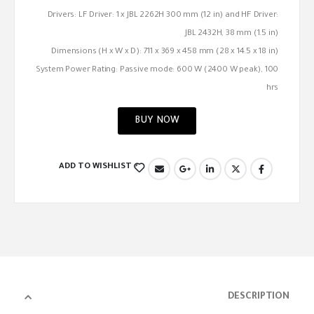
Drivers: LF Driver: 1 x JBL 2262H 300 mm (12 in) and HF Driver:
JBL 2432H, 38 mm (1.5 in)
Dimensions (H x W x D): 711 x 369 x 458 mm (28 x 14.5 x 18 in)
System Power Rating: Passive mode: 600 W (2400 W peak), 100
hrs
BUY NOW
ADD TO WISHLIST
DESCRIPTION