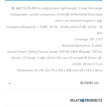
JBL AM7212/95-WH is a high power, lightweight, 2-way, full-range
loudspeaker system comprised of the JBL Differential Drive dual
voice coil and dual magnetic gap.
Frequency Response: (-10dB): 36 Hz – 20 kHz and (±3 dB): 42 Hz – 18
kHz
Coverage: 90° x 50°
Nominal Impedance: 8 ohms
System Power Rating Passive mode: 600 W (2400 W peak), 100 hrs
Drivers: LF Driver: 1 x JBL 2262H 300 mm (12 in) and HF Driver: JBL
2432H, 38 mm (1.5 in)
Dimensions (H x W x D): 711 x 369 x 458 mm (28 x 14.5 x 18 in)
REVIEWS (0)
RELATED PRODUCTS