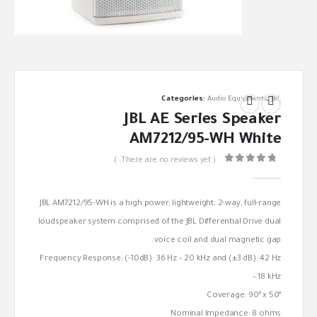
Categories:
Audio Equipments
,
JBL
JBL AE Series Speaker
AM7212/95-WH White
( There are no reviews yet. )
out of 5
0
JBL AM7212/95-WH is a high power, lightweight, 2-way, full-range
loudspeaker system comprised of the JBL Differential Drive dual
voice coil and dual magnetic gap.
Frequency Response: (-10dB): 36 Hz – 20 kHz and (±3 dB): 42 Hz
– 18 kHz
Coverage: 90° x 50°
Nominal Impedance: 8 ohms