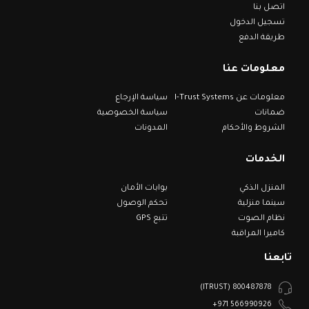
اتصل بنا
تسجيل الدخول
طريقة الدفع
معلومات عنا
معلومات عن I-Trust Systems
سياسة الإرجاع
ضمانات
سياسة الخصوصية
الشروط والأحكام
المدونات
الخدمات
المنزل الذكي
بوابات الأمان
سينما منزلية
تحكم الوصول
نظام الصوت
تتبع GPS
كاميرا المراقبة
تابعنا
800487878 (ITRUST)
566990926 971+