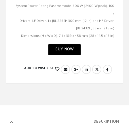
System Power Rating Passive mode: 600 W (2400 W peak), 100
hrs
Drivers: LF Driver: 1 x JBL 2262H 300 mm (12 in) and HF Driver:
JBL 2432H, 38 mm (1.5 in)
Dimensions (H x W x D): 711 x 369 x 458 mm (28 x 14.5 x 18 in)
BUY NOW
ADD TO WISHLIST
DESCRIPTION