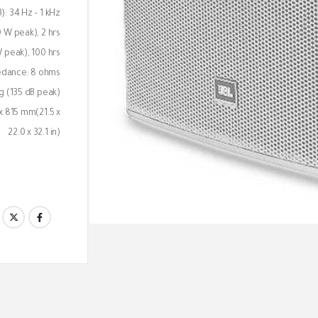
): 34 Hz – 1 kHz
 W peak), 2 hrs
peak), 100 hrs.
edance: 8 ohms
g (135 dB peak)
 x 815 mm(21.5 x
22.0 x 32.1 in)