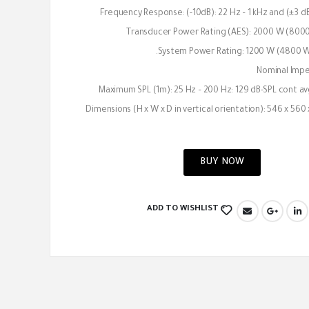
Frequency Response: (-10dB): 22 Hz – 1 kHz and (±3 dB
Transducer Power Rating (AES): 2000 W (8000
System Power Rating: 1200 W (4800 W 
Nominal Imp
Maximum SPL (1m): 25 Hz – 200 Hz: 129 dB-SPL cont av
Dimensions (H x W x D in vertical orientation): 546 x 560
BUY NOW
ADD TO WISHLIST