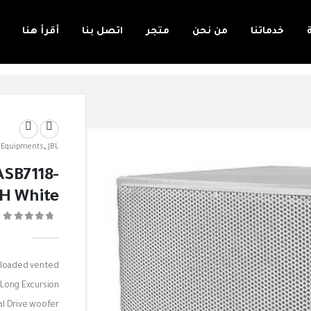
خدماتنا
من نحن
متجر
اتصل بنا
أقرأ هنا
 Equipments
,
JBL
ASB7118-
H White
0
t-loaded vented
 Long Excursion
al Drive woofer.