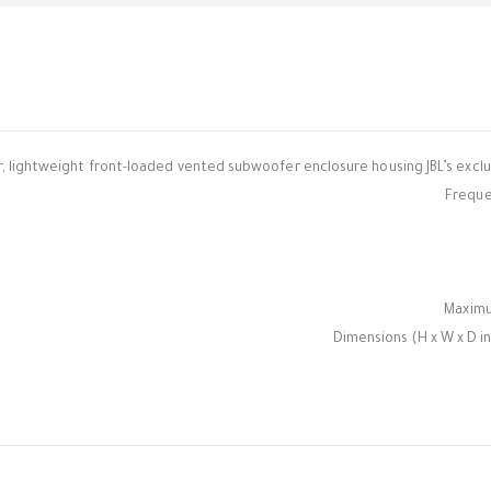
, lightweight front-loaded vented subwoofer enclosure housing JBL’s exclus
Frequen
Maximum
Dimensions (H x W x D in 