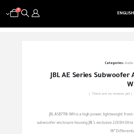
0
ENGLISH
Categories:
Audio
JBL AE Series Subwoofer 
W
( There are no reviews yet. )
out of 5
JBL ASB7118-WH is a high power, lightweight fron
subwoofer enclosure housing JBL’s exclusive 2269H Ultra
18″ Differenti