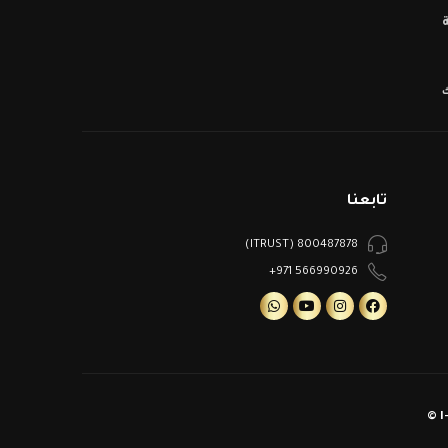
ك
تابعنا
800487878 (ITRUST)
566990926 971+