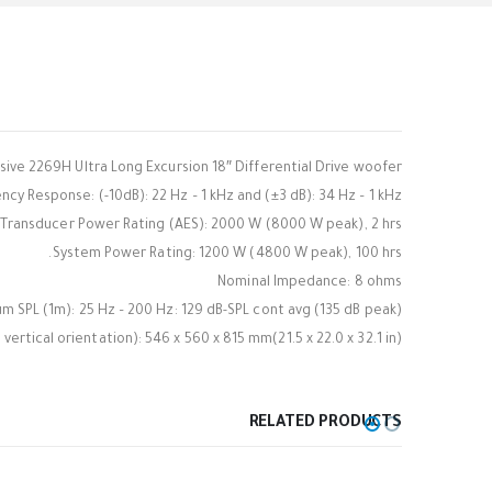
ive 2269H Ultra Long Excursion 18″ Differential Drive woofer.
cy Response: (-10dB): 22 Hz – 1 kHz and (±3 dB): 34 Hz – 1 kHz
Transducer Power Rating (AES): 2000 W (8000 W peak), 2 hrs
System Power Rating: 1200 W (4800 W peak), 100 hrs.
Nominal Impedance: 8 ohms
 SPL (1m): 25 Hz – 200 Hz: 129 dB-SPL cont avg (135 dB peak)
vertical orientation): 546 x 560 x 815 mm(21.5 x 22.0 x 32.1 in)
RELATED PRODUCTS