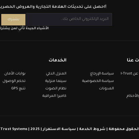
احصل على تحديثات العلامة التجارية والعروض الحصرية!
الأشياء الجيدة تأتي لمن يشتر
 عنا
الخدمات
معلومات عن I-Trust
سياسة الإرجاع
المنزل الذكي
بوابات الأمان
سياسة الخصوصية
سينما منزلية
تحكم الوصول
المدونات
نظام الصوت
تتبع GPS
لأحكام
كاميرا المراقبة
كل الحقوق محفوظة | شروط الخدمة | سياسة الاستمرار | 2025 | I-Trust Syst