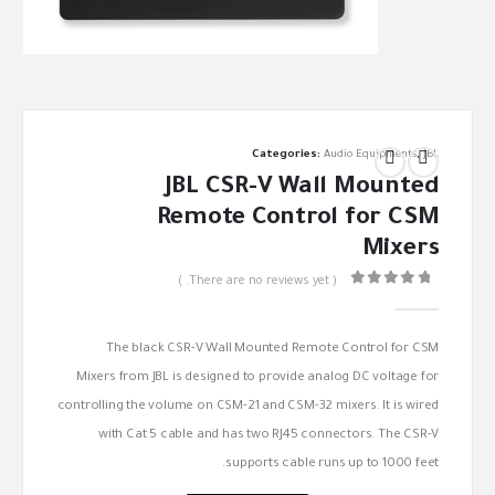
Categories:
Audio Equipments
,
JBL
JBL CSR-V Wall Mounted
Remote Control for CSM
Mixers
( There are no reviews yet. )
out of 5
0
The black CSR-V Wall Mounted Remote Control for CSM
Mixers from JBL is designed to provide analog DC voltage for
controlling the volume on CSM-21 and CSM-32 mixers. It is wired
with Cat 5 cable and has two RJ45 connectors. The CSR-V
supports cable runs up to 1000 feet.