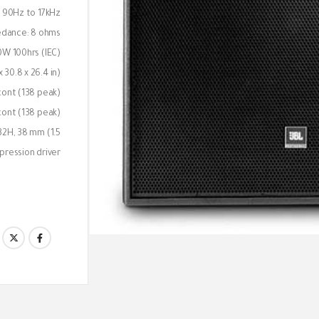
 90Hz to 17kHz
edance: 8 ohms
W 100hrs (IEC)
 30.8 x 26.4 in)
cont (138 peak)
 cont (138 peak)
432H, 38 mm (1.5
pression driver