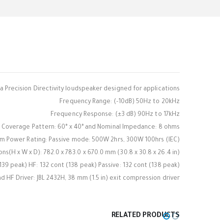
 a Precision Directivity loudspeaker designed for applications.
Frequency Range: (-10dB) 50Hz to 20kHz
Frequency Response: (±3 dB) 90Hz to 17kHz
Coverage Pattern: 60° x 40° and Nominal Impedance: 8 ohms
m Power Rating: Passive mode: 500W 2hrs, 300W 100hrs (IEC)
ns(H x W x D): 782.0 x 783.0 x 670.0 mm (30.8 x 30.8 x 26.4 in)
139 peak) HF: 132 cont (138 peak) Passive: 132 cont (138 peak)
nd HF Driver: JBL 2432H, 38 mm (1.5 in) exit compression driver
RELATED PRODUCTS