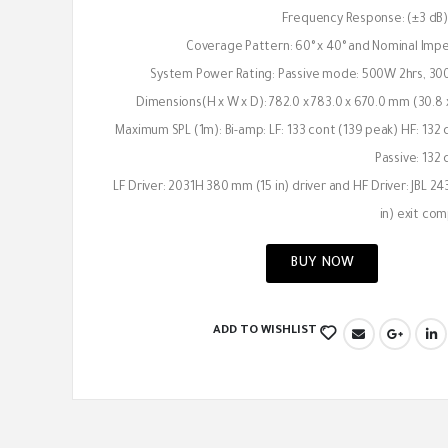
Frequency Response: (±3 dB)
Coverage Pattern: 60° x 40° and Nominal Imp
System Power Rating: Passive mode: 500W 2hrs, 300
Dimensions(H x W x D): 782.0 x 783.0 x 670.0 mm (30.8 x
Maximum SPL (1m): Bi-amp: LF: 133 cont (139 peak) HF: 132 
Passive: 132
LF Driver: 2031H 380 mm (15 in) driver and HF Driver: JBL 2
in) exit com
BUY NOW
ADD TO WISHLIST