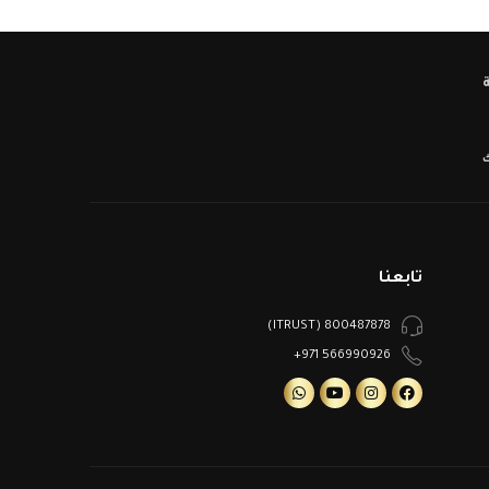
ك
تابعنا
800487878 (ITRUST)
566990926 971+