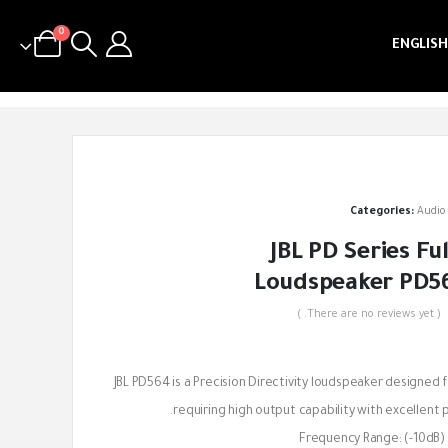
0
ENGLISH
Categories:
Audio
JBL PD Series Fu
Loudspeaker PD5
( There are no reviews yet. )
out of 5
JBL PD564 is a Precision Directivity loudspeaker designed f
requiring high output capability with excellent 
Frequency Range: (-10dB)