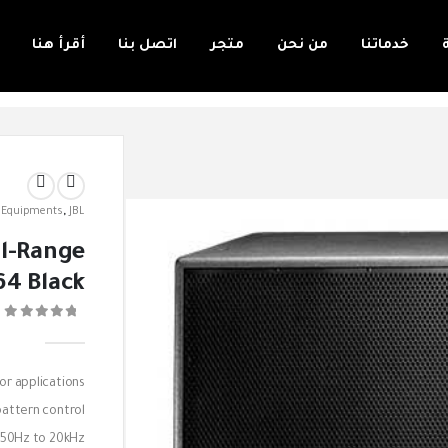
خدماتنا
من نحن
متجر
اتصل بنا
أقرأ هنا
 Equipments
,
JBL
ll-Range
64 Black
0
or applications
pattern control.
 50Hz to 20kHz