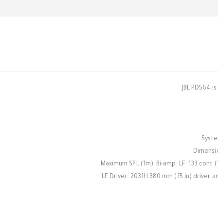
JBL PD564 is
Syste
Dimensio
Maximum SPL (1m): Bi-amp: LF: 133 cont (
LF Driver: 2031H 380 mm (15 in) driver a