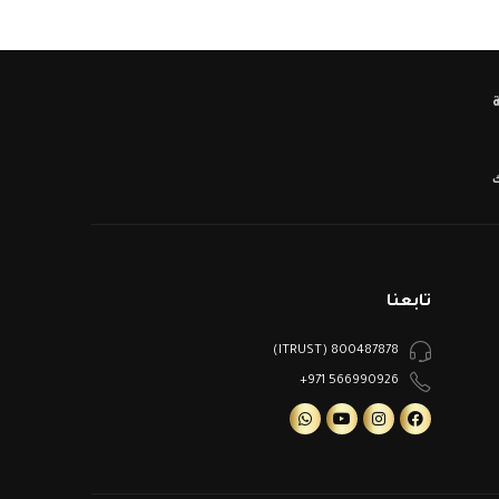
ك
تابعنا
800487878 (ITRUST)
566990926 971+