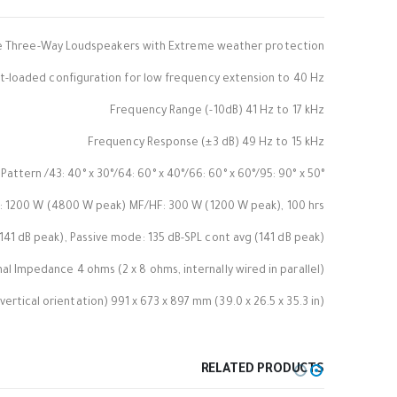
nge Three-Way Loudspeakers with Extreme weather protection
t-loaded configuration for low frequency extension to 40 Hz.
Frequency Range (-10dB) 41 Hz to 17 kHz
Frequency Response (±3 dB) 49 Hz to 15 kHz
attern /43: 40° x 30°/64: 60° x 40°/66: 60° x 60°/95: 90° x 50°
: 1200 W (4800 W peak) MF/HF: 300 W (1200 W peak), 100 hrs
141 dB peak), Passive mode: 135 dB-SPL cont avg (141 dB peak)
al Impedance 4 ohms (2 x 8 ohms, internally wired in parallel)
vertical orientation) 991 x 673 x 897 mm (39.0 x 26.5 x 35.3 in)
RELATED PRODUCTS