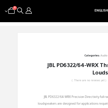
0
ENGLISH
Categories:
Audio
JBL PD6322/64-WRX Th
Louds
( There are no reviews yet. )
out of 5
JBL PD6322/64-WRX Precision Directivity full r
loudspeakers are designed for applications requir