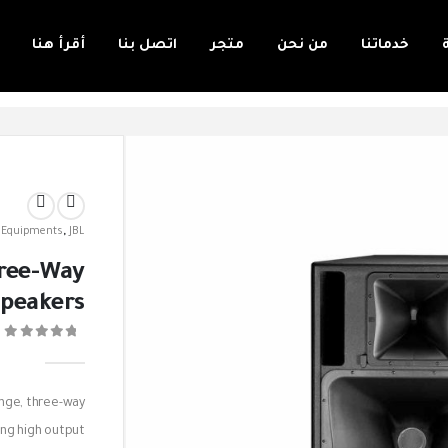
خدماتنا
من نحن
متجر
اتصل بنا
أقرأ هنا
 Equipments
,
JBL
ree-Way
peakers
0
ange, three-way
ing high output