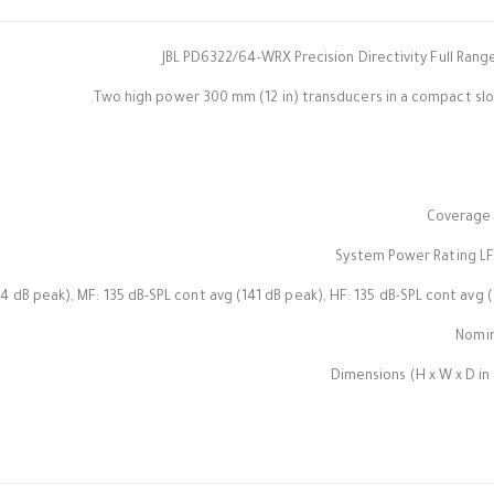
JBL PD6322/64-WRX Precision Directivity Full Ra
Two high power 300 mm (12 in) transducers in a compact slo
Coverage P
System Power Rating LF
 dB peak), MF: 135 dB-SPL cont avg (141 dB peak), HF: 135 dB-SPL cont avg (
Nomin
Dimensions (H x W x D in 