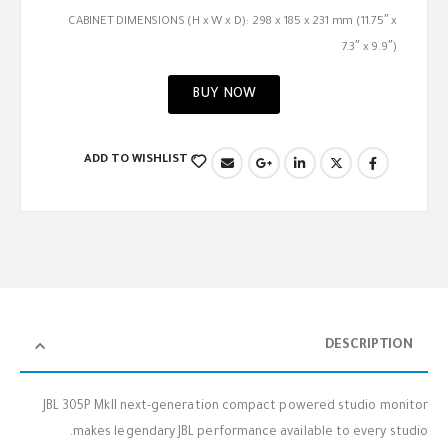
CABINET DIMENSIONS (H x W x D): 298 x 185 x 231 mm (11.75″ x
7.3″ x 9.9″)
BUY NOW
ADD TO WISHLIST
DESCRIPTION
JBL 305P MkII next-generation compact powered studio monitor
makes legendary JBL performance available to every studio.