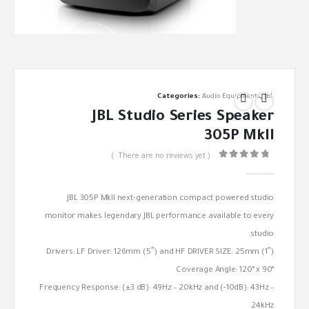
Categories:
Audio Equipments
,
JBL
JBL Studio Series Speaker
305P MkII
( There are no reviews yet. )
out of 5
0
JBL 305P MkII next-generation compact powered studio
monitor makes legendary JBL performance available to every
studio.
Drivers: LF Driver: 126mm (5″) and HF DRIVER SIZE: 25mm (1″)
Coverage Angle: 120° x 90°
Frequency Response: (±3 dB): 49Hz – 20kHz and (-10dB): 43Hz –
24kHz