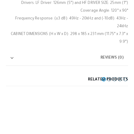
Drivers: LF Driver: 126mm (5″) and HF DRIVER SIZE: 25mm (1″)
Coverage Angle: 120° x 90°
Frequency Response: (±3 dB): 49Hz – 20kHz and (-10dB): 43Hz –
24kHz
CABINET DIMENSIONS (H x W x D): 298 x 185 x 231 mm (11.75″ x 7.3″ x
9.9″)
REVIEWS (0)
RELATED PRODUCTS