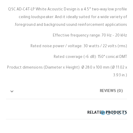
QSC AD-C4T-LP White Acoustic Design is a 4.5″ two-way low profile
ceiling loudspeaker. And it ideally suited for a wide variety of
foreground and background sound reinforcement applications.
Effective frequency range: 70 Hz – 20 kHz
Rated noise power / voltage: 30 watts / 22 volts (rms)
Rated coverage (‐6 dB): 150° conical DMT
Product dimensions (Diameter x Height): Ø 280 x 100 mm (Ø 11.02 x
3.93 in.)
REVIEWS (0)
RELATED PRODUCTS