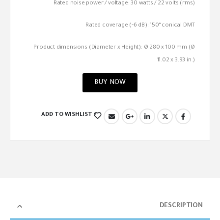
Rated noise power / voltage: 30 watts / 22 volts (rms)
Rated coverage (‐6 dB): 150° conical DMT
Product dimensions (Diameter x Height): Ø 280 x 100 mm (Ø
11.02 x 3.93 in.)
BUY NOW
ADD TO WISHLIST
DESCRIPTION