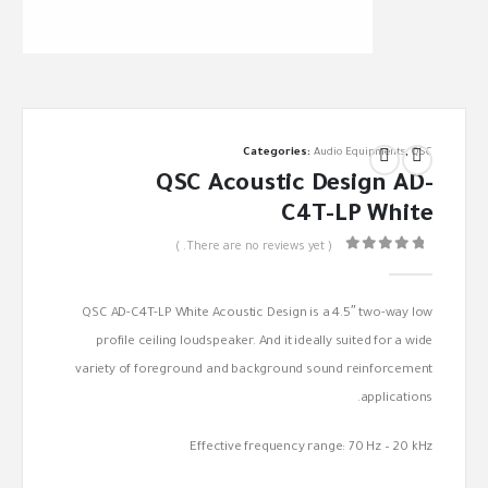
Categories:
Audio Equipments
,
QSC
QSC Acoustic Design AD-
C4T-LP White
( There are no reviews yet. )
out of 5
0
QSC AD-C4T-LP White Acoustic Design is a 4.5″ two-way low
profile ceiling loudspeaker. And it ideally suited for a wide
variety of foreground and background sound reinforcement
applications.
Effective frequency range: 70 Hz – 20 kHz