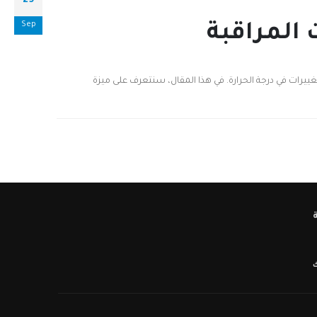
29
Sep
المراقبة
غييرات في درجة الحرارة. في هذا المقال، سنتعرف على ميزة
ك