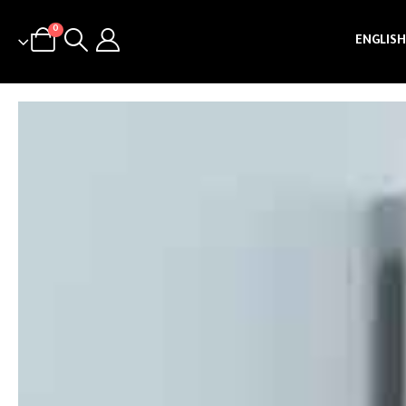
0
ENGLISH