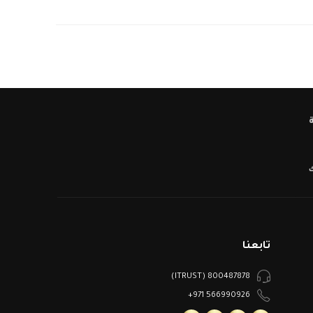
ك
تابعنا
800487878 (ITRUST)
566990926 971+