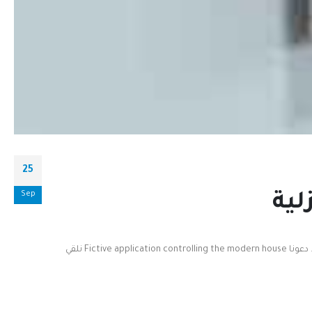
25
Sep
لية
نظام الأسمارات المنزلية يمكن أن يكون استثمارًا رائعًا لتحسين راحة حياتك وأمان منزلك. ومع ذلك، قد تتساءل عن التكلفة المتوقعة لتثبيت وتشغيل هذا النظام. دعونا Fictive application controlling the modern house نلقي