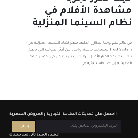
مشاهدة الأفلام في
نظام السينما المنزلية
في عالم تكنولوجيا المنازل الذكية، يعتبر نظام السينما المنزلية من I-
Trust System سينمائية خاصة. واحدة من أكثر الجوانب التي تجعل
تلك التجربة s الخيار الأمثل لأولئك الذين يرغبون في تحويل غرفة
المعيشة إلى صالةاستثنائية هي...
احصل على تحديثات العلامة التجارية والعروض الحصرية!
الأشياء الجيدة تأتي لمن يشترك