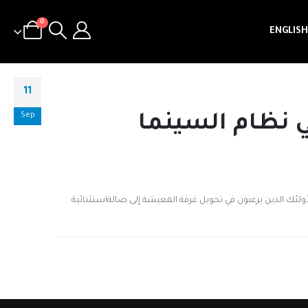
0
ENGLISH
11
Sep
ي نظام السينما
نظام السينما المنزلية من I-Trust System سينمائية خاصة. واحدة من أكثر الجوانب التي تجعل تلك التجربة s الخيار الأمثل لأولئك الذين يرغبون في تحويل غرفة المعيشة إلى صالةاستثنائية