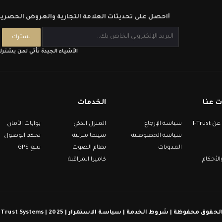
احصل على تحديثات العلامة التجارية والعروض الحصرية!
الأشياء الجيدة تأتي لمن يشتر
 عنا
الخدمات
معلومات عن I-Trust
سياسة الإرجاع
المنزل الذكي
بوابات الأمان
سياسة الخصوصية
سينما منزلية
تحكم الوصول
المدونات
نظام الصوت
تتبع GPS
لأحكام
كاميرا المراقبة
حقوق محفوظة | شروط الخدمة | سياسة الاستمرار | 2025 | I-Trust Systems ©