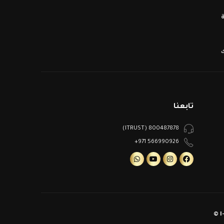
ك
تابعنا
800487878 (ITRUST)
566990926 971+