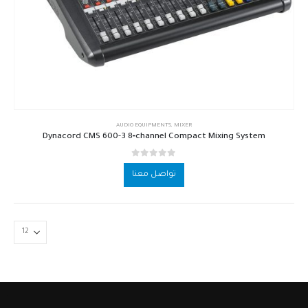
AUDIO EQUIPMENTS
,
MIXER
Dyn­acord CMS 600-3 8‑channel Compact Mixing System
out of 5
0
تواصل معنا