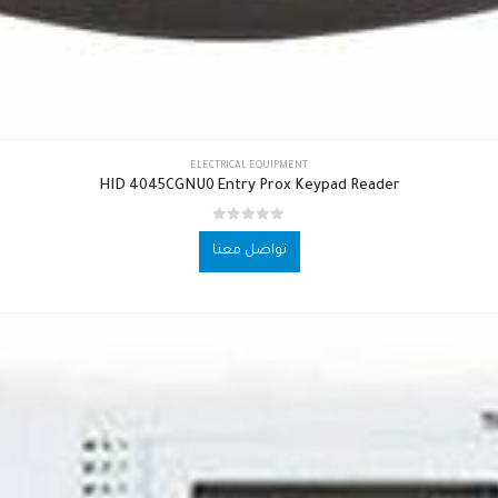
ELECTRICAL EQUIPMENT
HID 4045CGNU0 Entry Prox Keypad Reader
out of 5
0
تواصل معنا