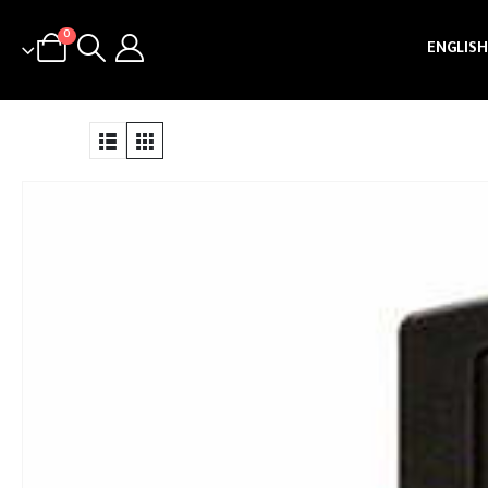
0
ENGLISH