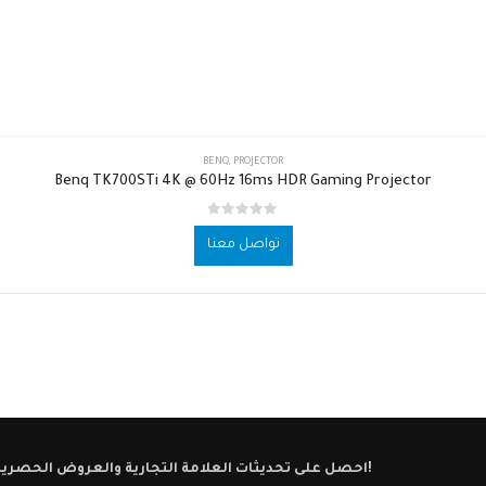
BENQ
,
PROJECTOR
Benq TK700STi 4K @ 60Hz 16ms HDR Gaming Projector
out of 5
0
تواصل معنا
احصل على تحديثات العلامة التجارية والعروض الحصرية!