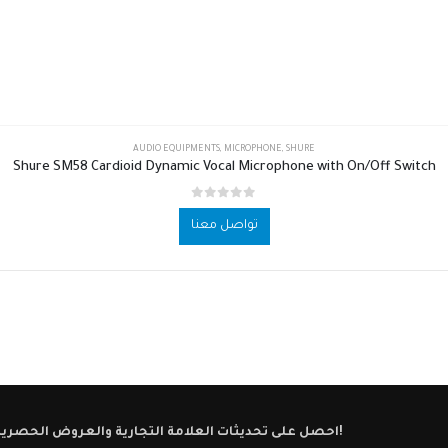
AUDIO EQUIPMENTS
,
MICROPHONE
,
SHURE
Shure SM58 Cardioid Dynamic Vocal Microphone with On/Off Switch
out of 5
0
تواصل معنا
احصل على تحديثات العلامة التجارية والعروض الحصرية!