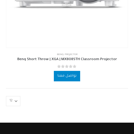
BENQ
,
PROJECTOR
Benq Short Throw | XGA | MX808STH Classroom Projector
out of 5
0
تواصل معنا