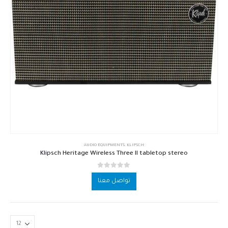
AUDIO EQUIPMENTS
,
KLIPSCH
Klipsch Heritage Wireless Three II tabletop stereo
out of 5
0
تواصل معنا