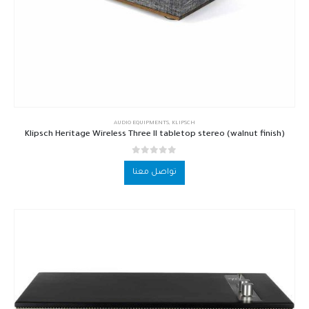
AUDIO EQUIPMENTS
,
KLIPSCH
Klipsch Heritage Wireless Three II tabletop stereo (walnut finish)
out of 5
0
تواصل معنا