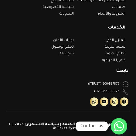
معلومات عن I-Trust Systems
سياسة الإرجاع
ضمانات
سياسة الخصوصية
الشروط والأحكام
المدونات
الخدمات
المنزل الذكي
بوابات الأمان
سينما منزلية
تحكم الوصول
نظام الصوت
تتبع GPS
كاميرا المراقبة
تابعنا
800487878 (ITRUST)
566990926 971+
كل الحقوق محفوظة | شروط الخدمة | سياسة الاستمرار | 2025 | I-
Contact us
Trust Systems ©