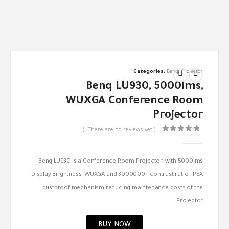
Categories:
Benq
,
Projector
Benq LU930, 5000lms,
WUXGA Conference Room
Projector
( There are no reviews yet. )
out of 5
0
Benq LU930 is a Conference Room Projector, with 5000lms
Display Brightness, WUXGA and 3000000:1 contrast ratio. IP5X
dustproof mechanism reducing maintenance costs of the
Projector.
BUY NOW