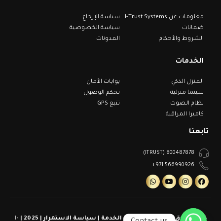
معلومات عن I-Trust Systems
سياسة الإرجاع
ضمانات
سياسة الخصوصية
الشروط والأحكام
المدونات
الخدمات
المنزل الذكي
بوابات الأمان
سينما منزلية
تحكم الوصول
نظام الصوت
تتبع GPS
كاميرا المراقبة
تابعنا
800487878 (ITRUST)
566990926 971+
كل الحقوق محفوظة | شروط الخدمة | سياسة الاستمرار | 2025 | I-