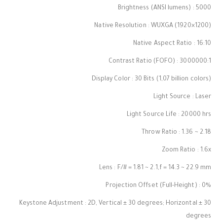
Brightness (ANSI lumens) : 5000
Native Resolution : WUXGA (1920×1200)
Native Aspect Ratio : 16:10
Contrast Ratio (FOFO) : 3000000:1
Display Color : 30 Bits (1,07 billion colors)
Light Source : Laser
Light Source Life : 20000 hrs
Throw Ratio : 1.36 ~ 2.18
Zoom Ratio : 1.6x
Lens : F/# = 1.81 ~ 2.1,f = 14.3 ~ 22.9 mm
Projection Offset (Full-Height) : 0%
Keystone Adjustment : 2D, Vertical ± 30 degrees; Horizontal ± 30
degrees