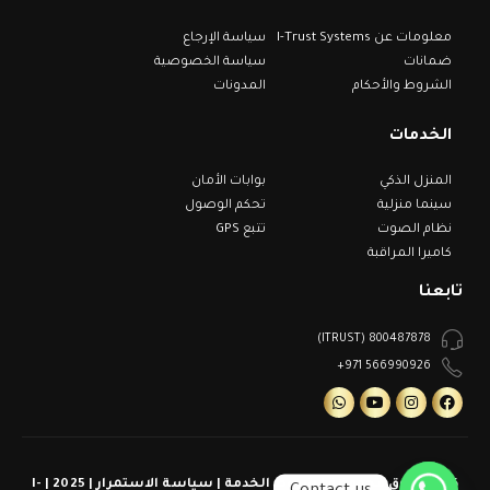
معلومات عن I-Trust Systems
سياسة الإرجاع
ضمانات
سياسة الخصوصية
الشروط والأحكام
المدونات
الخدمات
المنزل الذكي
بوابات الأمان
سينما منزلية
تحكم الوصول
نظام الصوت
تتبع GPS
كاميرا المراقبة
تابعنا
800487878 (ITRUST)
566990926 971+
كل الحقوق محفوظة | شروط الخدمة | سياسة الاستمرار | 2025 | I-