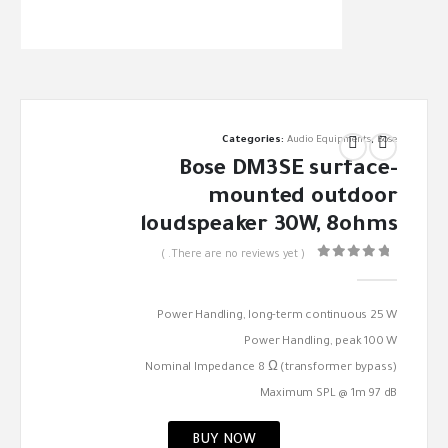
Categories:
Audio Equipments
,
Bose
Bose DM3SE surface-
mounted outdoor
loudspeaker 30W, 8ohms
( There are no reviews yet. )
out of 5
0
Power Handling, long-term continuous 25 W
Power Handling, peak 100 W
Nominal Impedance 8 Ω (transformer bypass)
Maximum SPL @ 1m 97 dB
BUY NOW