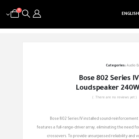
0
ENGLISH
Categories:
Audio 
Bose 802 Series IV
Loudspeaker 240W
( There are no reviews yet. )
out of 5
Bose 802 Series IV installed sound-reinforcement 
features a full-range-driver array, eliminating the need f
crossovers. To provide unsurpassed reliability and vo