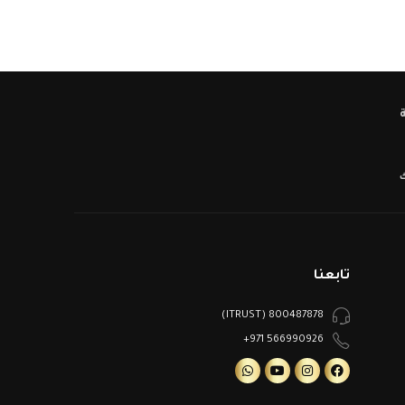
ك
تابعنا
800487878 (ITRUST)
566990926 971+