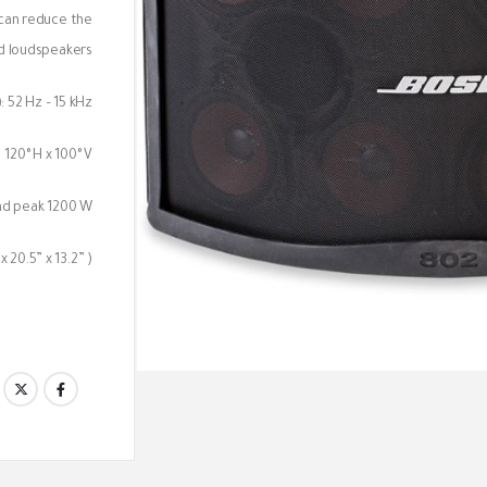
 can reduce the
d loudspeakers.
 52 Hz – 15 kHz
120° H x 100° V
nd peak 1200 W
20.5” x 13.2” )