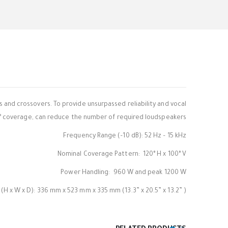
s and crossovers. To provide unsurpassed reliability and vocal
00° coverage, can reduce the number of required loudspeakers.
Frequency Range (–10 dB): 52 Hz – 15 kHz
Nominal Coverage Pattern: 120° H x 100° V
Power Handling: 960 W and peak 1200 W
(H x W x D): 336 mm x 523 mm x 335 mm (13.3” x 20.5” x 13.2” )