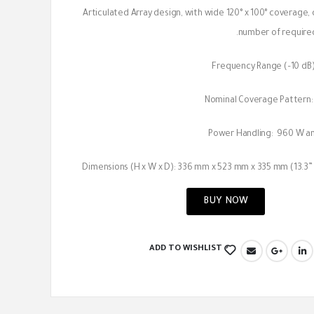
Articulated Array design, with wide 120° x 100° coverage,
number of require
Frequency Range (–10 dB):
Nominal Coverage Pattern: 
Power Handling: 960 W a
Dimensions (H x W x D): 336 mm x 523 mm x 335 mm (13.3” x 
BUY NOW
ADD TO WISHLIST