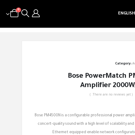
0
ENGLISH
Category:
A
Bose PowerMatch 
Amplifier 2000W
( There are no reviews yet. )
out of 5
Bose PM4500N is a configurable professional power amplifi
concert-quality sound with a high level of scalability and 
Ethernet equipped enable network configuratio