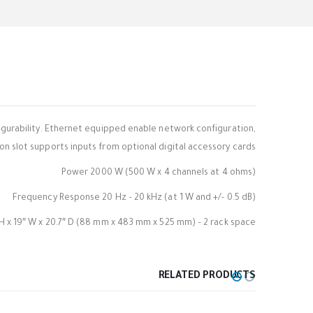
nfigurability. Ethernet equipped enable network configuration,
n slot supports inputs from optional digital accessory cards.
Power 2000 W (500 W x 4 channels at 4 ohms)
Frequency Response 20 Hz – 20 kHz (at 1 W and +/- 0.5 dB)
H x 19″ W x 20.7″ D (88 mm x 483 mm x 525 mm) – 2 rack space
RELATED PRODUCTS