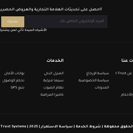
احصل على تحديثات العلامة التجارية والعروض الحصرية!
الأشياء الجيدة تأتي لمن يشتر
 عنا
الخدمات
معلومات عن I-Trust
سياسة الإرجاع
المنزل الذكي
بوابات الأمان
سياسة الخصوصية
سينما منزلية
تحكم الوصول
المدونات
نظام الصوت
تتبع GPS
لأحكام
كاميرا المراقبة
كل الحقوق محفوظة | شروط الخدمة | سياسة الاستمرار | 2025 | I-Trust Syst