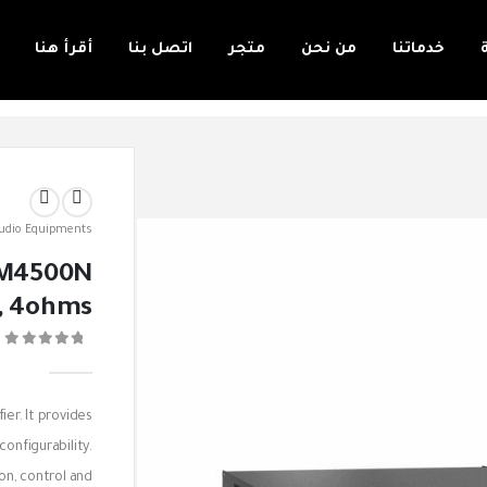
خدماتنا
من نحن
متجر
اتصل بنا
أقرأ هنا
udio Equipments
PM4500N
, 4ohms
0
er. It provides
configurability.
n, control and