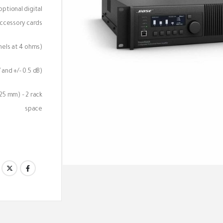
ptional digital
ccessory cards.
els at 4 ohms)
and +/- 0.5 dB)
25 mm) – 2 rack
space