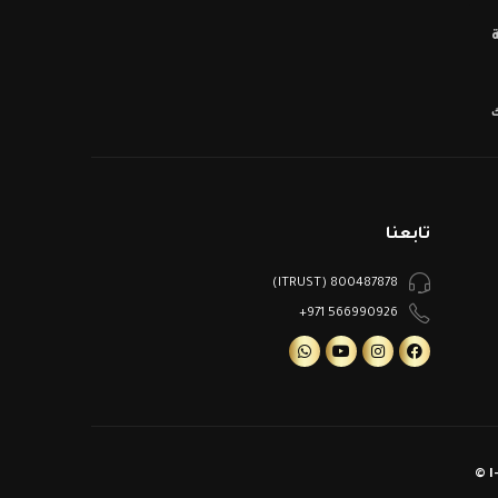
ك
تابعنا
800487878 (ITRUST)
566990926 971+