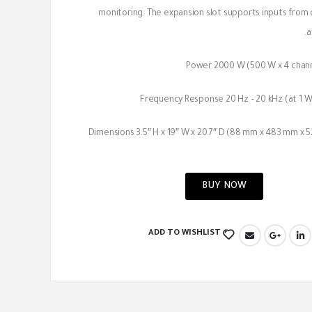
monitoring. The expansion slot supports inputs from o
a
Power 2000 W (500 W x 4 chann
Frequency Response 20 Hz – 20 kHz (at 1 W 
Dimensions 3.5″ H x 19″ W x 20.7″ D (88 mm x 483 mm x 5
BUY NOW
ADD TO WISHLIST