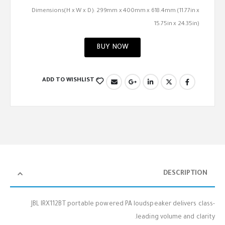
Dimensions(H x W x D): 299mm x 400mm x 618.4mm (11.77in x
15.75in x 24.35in)
BUY NOW
ADD TO WISHLIST
DESCRIPTION
JBL IRX112BT portable powered PA loudspeaker delivers class-
leading volume and clarity.