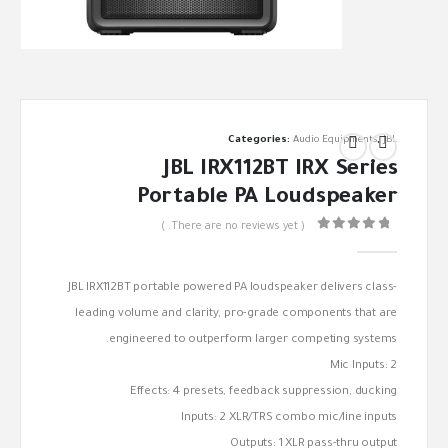
Categories:
Audio Equipments
,
JBL
JBL IRX112BT IRX Series
Portable PA Loudspeaker
( There are no reviews yet. )
out of 5
0
JBL IRX112BT portable powered PA loudspeaker delivers class-
leading volume and clarity, pro-grade components that are
engineered to outperform larger competing systems.
Mic Inputs: 2
Effects: 4 presets, feedback suppression, ducking
Inputs: 2 XLR/TRS combo mic/line inputs
Outputs: 1 XLR pass-thru output