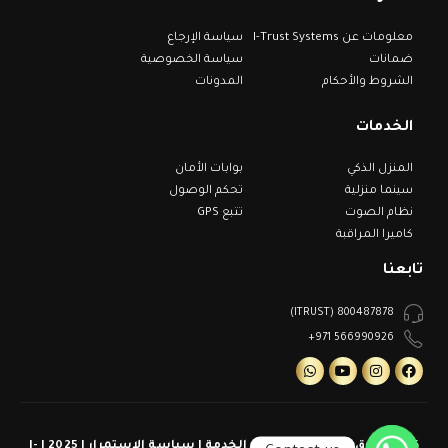
معلومات عن I-Trust Systems
سياسة الإرجاع
ضمانات
سياسة الخصوصية
الشروط والأحكام
المدونات
الخدمات
المنزل الذكي
بوابات الأمان
سينما منزلية
تحكم الوصول
نظام الصوت
تتبع GPS
كاميرا المراقبة
تابعنا
800487878 (ITRUST)
566990926 971+
كل الحقوق محفوظة | شروط الخدمة | سياسة الاستمرار | 2025 | I-