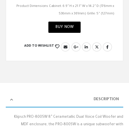
Product Dimensions Cabinet: 6.9” H x 21.1” W x 14.2” D (176mm x
536mm x 361mm) Grille: 5” (127mm)
BUY NOW
ADD TO WISHLIST
DESCRIPTION
Klipsch PRO-800SW 8” Cerametallic Dual Voice Coil Woofer and
MDF enclosure, the PRO-800SW is a unique subwoofer with