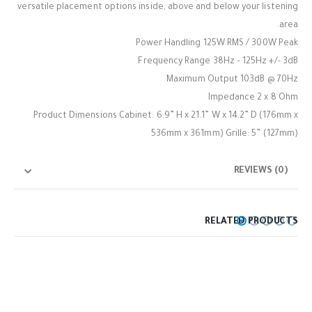
versatile placement options inside, above and below your listening
area.
Power Handling 125W RMS / 300W Peak
Frequency Range 38Hz – 125Hz +/- 3dB
Maximum Output 103dB @ 70Hz
Impedance 2 x 8 Ohm
Product Dimensions Cabinet: 6.9” H x 21.1” W x 14.2” D (176mm x
536mm x 361mm) Grille: 5” (127mm)
REVIEWS (0)
RELATED PRODUCTS