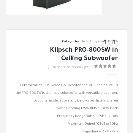
Categories:
Audio Equipments
,
Klipsch
Klipsch PRO-800SW In
Ceiling Subwoofer
( There are no reviews yet. )
out of 5
0
8” Cerametallic™ Dual Voice Coil Woofer and MDF enclosure,
the PRO-800SW is a unique subwoofer with versatile placement
options inside, above and below your listening area.
Power Handling 125W RMS / 300W Peak
Frequency Range 38Hz – 125Hz +/- 3dB
Maximum Output 103dB @ 70Hz
Impedance 2 x 8 Ohm