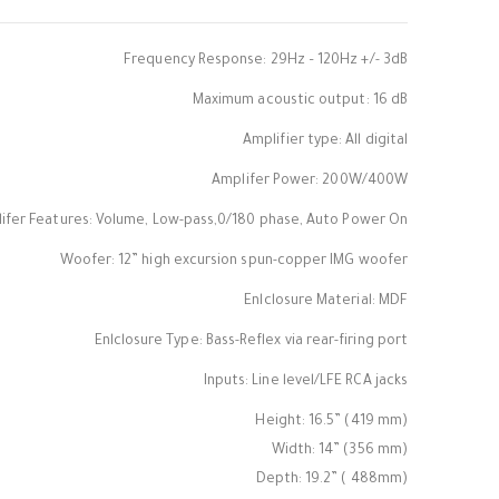
Frequency Response: 29Hz – 120Hz +/- 3dB
Maximum acoustic output: 16 dB
Amplifier type: All digital
Amplifer Power: 200W/400W
ifer Features: Volume, Low-pass,0/180 phase, Auto Power On
Woofer: 12” high excursion spun-copper IMG woofer
Enlclosure Material: MDF
Enlclosure Type: Bass-Reflex via rear-firing port
Inputs: Line level/LFE RCA jacks
Height: 16.5” (419 mm)
Width: 14” (356 mm)
Depth: 19.2” ( 488mm)