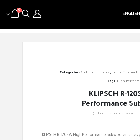
0
ENGLISH
Categories:
Audio Equipments
,
Home Cinema Eq
Tags:
High Perform
KLIPSCH R-120
Performance Su
( There are no reviews yet. )
out of 5
KLIPSCH R-120SW High Performance Subwoofer is desig