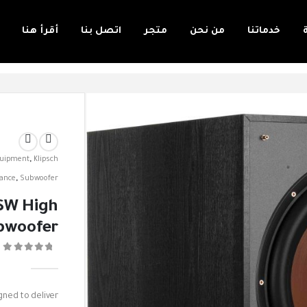
خدماتنا
من نحن
متجر
اتصل بنا
أقرأ هنا
uipment
,
Klipsch
ance
,
Subwoofer
SW High
bwoofer
0
ned to deliver