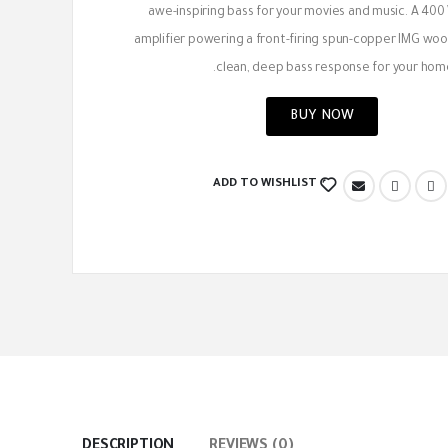
awe-inspiring bass for your movies and music. A 400 
amplifier powering a front-firing spun-copper IMG wo
clean, deep bass response for your hom
BUY NOW
ADD TO WISHLIST
DESCRIPTION
REVIEWS (0)