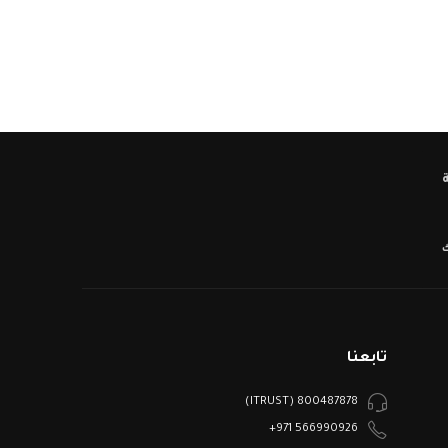
ك
تابعنا
800487878 (ITRUST)
566990926 971+